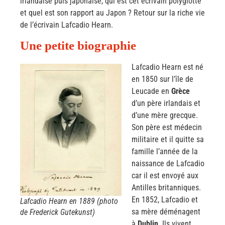
irlandaise puis japonaise, qui est cet écrivain polyglotte
et quel est son rapport au Japon ? Retour sur la riche vie
de l’écrivain Lafcadio Hearn.
Une petite biographie
Lafcadio Hearn est né
en 1850 sur l’île de
Leucade en
Grèce
d’un père irlandais et
d’une mère grecque.
Son père est médecin
militaire et il quitte sa
famille l’année de la
naissance de Lafcadio
car il est envoyé aux
Antilles britanniques.
En 1852, Lafcadio et
Lafcadio Hearn en 1889 (photo
sa mère déménagent
de Frederick Gutekunst)
à
Dublin
. Ils vivent