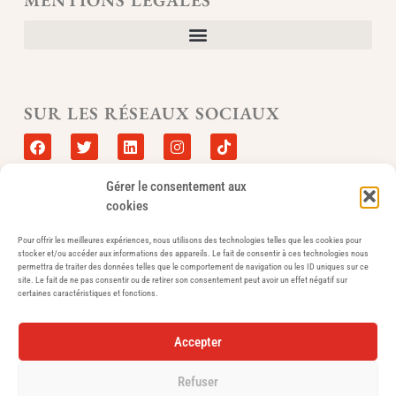
SUR LES RÉSEAUX SOCIAUX
Gérer le consentement aux
cookies
VOUS SOUHAITEZ RESTER INFORMÉ DE TOUTES NOS
ACTUALITÉS ?
Pour offrir les meilleures expériences, nous utilisons des technologies telles que les cookies pour
stocker et/ou accéder aux informations des appareils. Le fait de consentir à ces technologies nous
permettra de traiter des données telles que le comportement de navigation ou les ID uniques sur ce
site. Le fait de ne pas consentir ou de retirer son consentement peut avoir un effet négatif sur
certaines caractéristiques et fonctions.
VOUS INSCRIRE À LA NEWSLETTER⟶
Accepter
Refuser
© Tous droits réservés aux Éditions d'Est en Ouest - Isabelle Legrand Nishikawa 2022