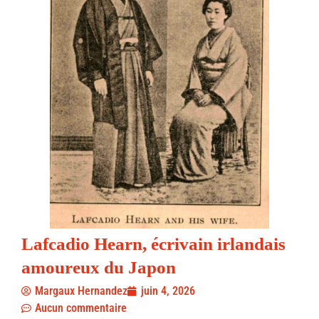
Lafcadio Hearn, écrivain irlandais
amoureux du Japon
Margaux Hernandez
juin 4, 2026
Aucun commentaire