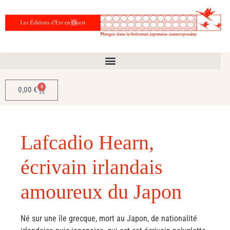
0
0,00
€
Lafcadio Hearn,
écrivain irlandais
amoureux du Japon
Né sur une île grecque, mort au Japon, de nationalité