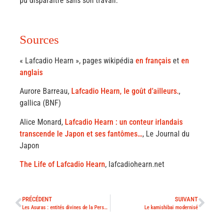
pu disparaître sans son travail.
Sources
« Lafcadio Hearn », pages wikipédia
en français
et
en
anglais
Aurore Barreau,
Lafcadio Hearn, le goût d’ailleurs.
,
gallica (BNF)
Alice Monard,
Lafcadio Hearn : un conteur irlandais
transcende le Japon et ses fantômes…
, Le Journal du
Japon
The Life of Lafcadio Hearn
, lafcadiohearn.net
PRÉCÉDENT
SUIVANT
Les Asuras : entités divines de la Perse au Japon
Le kamishibai modernisé