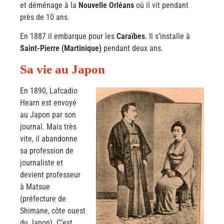
et déménage à la
Nouvelle Orléans
où il vit pendant
près de 10 ans.
En 1887 il embarque pour les
Caraïbes
. Il s’installe à
Saint-Pierre (Martinique)
pendant deux ans.
Sa vie au Japon
En 1890, Lafcadio
Hearn est envoyé
au Japon par son
journal. Mais très
vite, il abandonne
sa profession de
journaliste et
devient professeur
à Matsue
(préfecture de
Shimane, côte ouest
du Japon). C’est